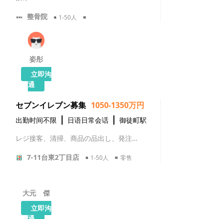
整骨院
1-50人
姿彤
立即沟
通
セブンイレブン募集
1050-1350万円
出勤时间不限
日语日常会话
御徒町駅
レジ接客、清掃、商品の品出し、発注業務
7-11台東2丁目店
1-50人
零售
大元 傑
立即沟