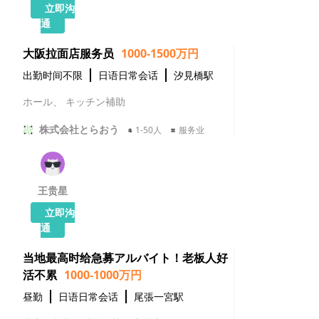
立即沟
通
大阪拉面店服务员
1000-1500万円
出勤时间不限
日语日常会话
汐見橋駅
ホール、 キッチン補助
株式会社とらおう
1-50人
服务业
王贵星
立即沟
通
当地最高时给急募アルバイト！老板人好
活不累
1000-1000万円
昼勤
日语日常会话
尾張一宮駅