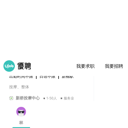
改修工地割胶
林工業
1-50人
建筑/装修/设备安装
林
立即沟
通
东京都新桥站正规店急招女整体师
面议
出勤时间不限
日语不限
新橋駅
按摩、整体
新桥按摩中心
1-50人
服务业
林