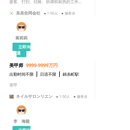
接客、打扫、结账、协调和厨房的工作安排
东吴合同会社
1-50人
服务业
蒋莉莉
立即沟
通
美甲师
9999-9999万円
出勤时间不限
日语不限
錦糸町駅
美甲
ネイルサロンリエン
1-50人
服务业
李 海龍