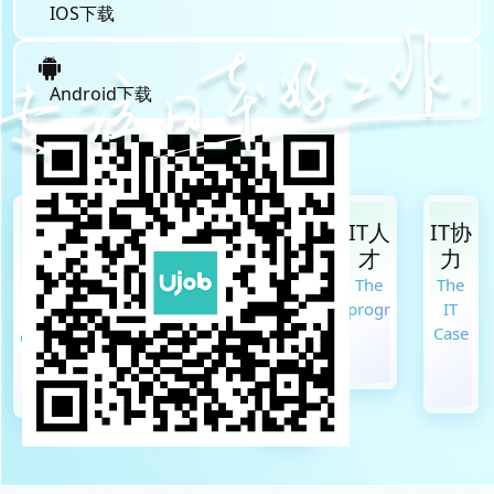
IOS下载
Android下载
华
高
海
兼
IT人
IT协
人
效
量
职
才
力
专
求
职
打
The
The
用
职
位
工
programmer
IT
Case
Concentration
Efficiency
Position
Hourly
wage