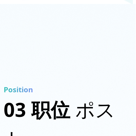
Position
03 职位
ポス